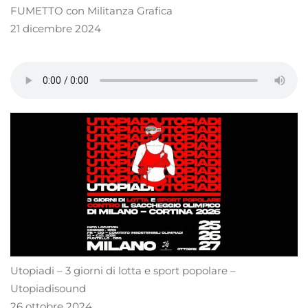
FUMETTO con Militanza Grafica
21 dicembre 2024
Utopiadi – 3 giorni di lotta e sport popolare –
Utopiadisound
26 ottobre 2024