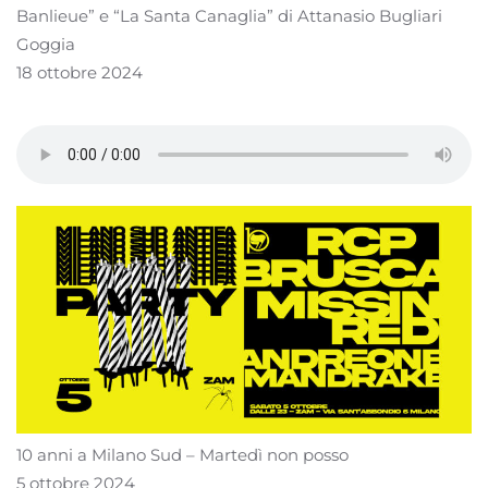
Banlieue” e “La Santa Canaglia” di Attanasio Bugliari
Goggia
18 ottobre 2024
10 anni a Milano Sud – Martedì non posso
5 ottobre 2024