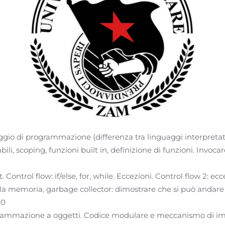
gio di programmazione (differenza tra linguaggi interpretati
ili, scoping, funzioni built in, definizione di funzioni. Invoca
dict. Control flow: if/else, for, while. Eccezioni. Control flow 2: ec
lla memoria, garbage collector: dimostrare che si può andare
00
ogrammazione a oggetti. Codice modulare e meccanismo di imp